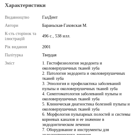
Характеристики
Видавництво
ГалДент
Автори
Бараньская-Гаховская М.
К-сть сторінок та
496 с., 538 илл.
ілюстрацій
Рік видання
2001
Палітурка
Твердая
Змiст
1. Гистофизиология эндодонта и
околоверхушечных тканей зуба
2. Патология эндодонта и околоверхушечных
тканей зуба
3. Этиология и профилактика заболеваний
пульпы и околоверхушечных тканей зуба
4. Симптоматология заболеваний пульпы и
околоверхушечных тканей зуба
5. Клиническая диагностика болезней пульпы и
околоверхушечных тканей зуба
6. Морфология пульпарных полостей и системы
корневых каналов и ее значение в
эндодонтическом лечении
7. Оборудование и инструменты для
эндодонтического лечения