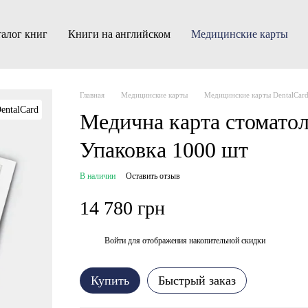
алог книг
Книги на английском
Медицинские карты
Главная
Медицинские карты
Медицинские карты DentalCar
Медична карта стоматол
Упаковка 1000 шт
В наличии
Оставить отзыв
14 780 грн
Войти
для отображения накопительной скидки
%
Купить
Быстрый заказ