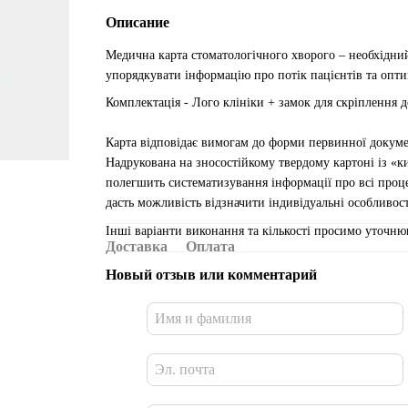
Описание
Медична карта стоматологічного хворого – необхідний
упорядкувати інформацію про потік пацієнтів та опти
Комплектація - Лого клініки + замок для скріплення д
Карта відповідає вимогам до форми первинної докуме
Надрукована на зносостійкому твердому картоні із «к
полегшить систематизування інформації про всі проце
дасть можливість відзначити індивідуальні особливост
Інші варіанти виконання та кількості просимо уточню
Доставка
Оплата
Новый отзыв или комментарий