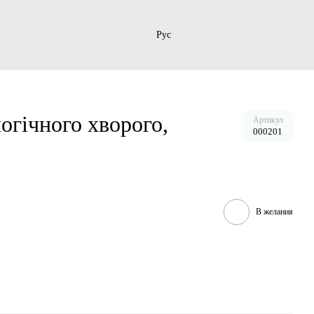
Рус
d
огічного хворого,
Артикул
000201
В желания