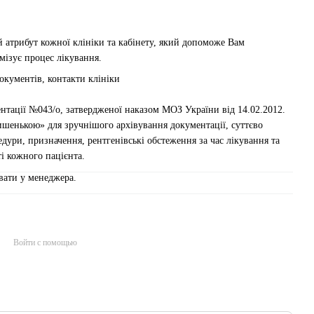
 атрибут кожної клініки та кабінету, який допоможе Вам
мізує процес лікування.
окументів, контакти клініки
нтації №043/о, затвердженої наказом МОЗ України від 14.02.2012.
ишенькою» для зручнішого архівування документації, суттєво
дури, призначення, рентгенівські обстеження за час лікування та
і кожного пацієнта.
вати у менеджера.
Войти с помощью