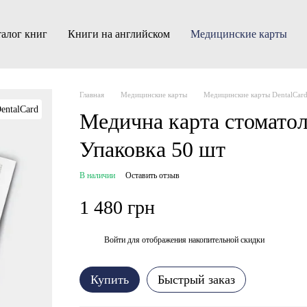
алог книг
Книги на английском
Медицинские карты
Главная
Медицинские карты
Медицинские карты DentalCar
Медична карта стоматол
Упаковка 50 шт
В наличии
Оставить отзыв
1 480 грн
Войти
для отображения накопительной скидки
%
Купить
Быстрый заказ