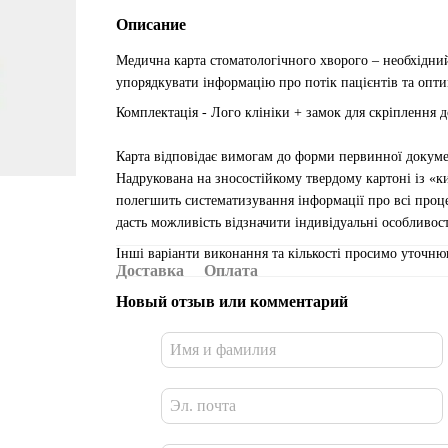
Описание
Медична карта стоматологічного хворого – необхідний
упорядкувати інформацію про потік пацієнтів та опти
Комплектація - Лого клініки + замок для скріплення д
Карта відповідає вимогам до форми первинної докуме
Надрукована на зносостійкому твердому картоні із «к
полегшить систематизування інформації про всі проце
дасть можливість відзначити індивідуальні особливост
Інші варіанти виконання та кількості просимо уточню
Доставка
Оплата
Новый отзыв или комментарий