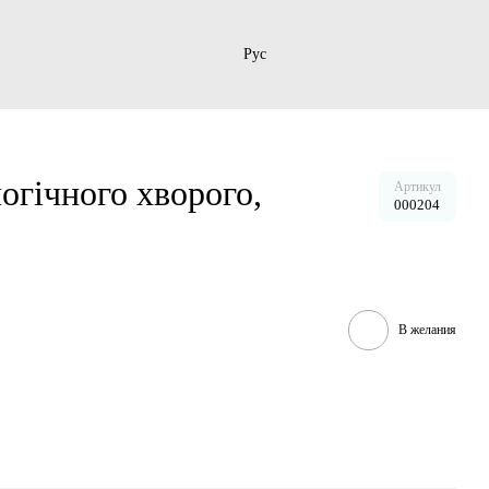
Рус
d
огічного хворого,
Артикул
000204
В желания