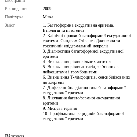
ілюстрацій
Рік видання
2009
Палітурка
М'яка
Змiст
1. Багатоформна ексудативна еритема.
Етіологія та патогенез
2. Клінічні прояви багатоформної ексудативної
еритеми. Синдром Стівенса-Джонсона та
токсичний епідермальний некроліз
3. Діагностика багатоформної ексудативної
еритеми
4. Визначення рівня вільних антитіл
5. Визначення рівня антитіл, зв’язаних з
лейкоцитами і тромбоцитами
6. Визначення Т-лімфоцитів, сенсибілізованих
до алергена
7. Диференційна діагностика багатоформної
ексудативної еритеми
8. Лікування багатоформної ексудативної
еритеми
9. Місцева терапія
10. Профілактика рецидивів багатоформної
ексудативної еритеми
Відгуки