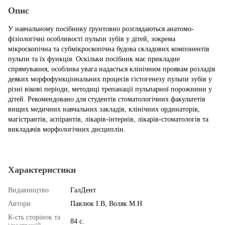
Опис
У навчальному посібнику ґрунтовно розглядаються анатомо-
фізіологічні особливості пульпи зубів у дітей, зокрема
мікроскопічна та субмікроскопічна будова складових компонентів
пульпи та їх функція. Оскільки посібник має прикладне
спрямування, особлива увага надається клінічним проявам розладів
деяких морфофункціональних процесів гістогенезу пульпи зубів у
різні вікові періоди, методиці трепанації пульпарної порожнини у
дітей. Рекомендовано для студентів стоматологічних факультетів
вищих медичних навчальних закладів, клінічних ординаторів,
магістрантів, аспірантів, лікарів-інтернів, лікарів-стоматологів та
викладачів морфологічних дисциплін.
Характеристики
Видавництво
ГалДент
Автори
Павлюк І.В, Воляк М.Н
К-сть сторінок та
84 с.