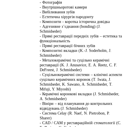
- Фотографія
- Внутрішньоротові камери
- Вибілювання зубів
- Естетична хірургія пародонту
- Композити - коротка історична довідка
- Адгезивне з’єднання (bonding) (J.
Schmidseder)
- Прямі реставрації передніх зубів – естетика та
функціональність
- Прямі реставрації бічних зубів
- Композитні вкладки (K.-J. Soderholm, J.
Schmidseder)
- Металокерамічні та суцільно керамічні
реставрації (K. J. Anusavice, E. A. Reetz, C. F.
DeFreest, J. Schmidseder)
- Суцільнокерамічні системи – клінічні аспекти
суцільно керамічних коронок (T. Iwata, J.
Schmidseder, K. Sawano, A. Schmidseder, T.
Mifuji, Y. Miyoshi)
- Керамічні коронкові вкладки (J. Schmidseder,
A. Schmidseder)
- Вініри – від планування до контрольних
відвідувань (J. Schmidseder)
- Система Celay (R. Naef, N. Pietrobon, P.
Sharer)
- CAD / CAM у реставраційній стоматології (C.