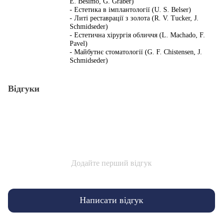
E. Besimo, G. Graber)
- Естетика в імплантології (U. S. Belser)
- Литі реставрації з золота (R. V. Tucker, J.
Schmidseder)
- Естетична хірургія обличчя (L. Machado, F.
Pavel)
- Майбутнє стоматології (G. F. Chistensen, J.
Schmidseder)
Відгуки
Додайте перший відгук
Написати відгук