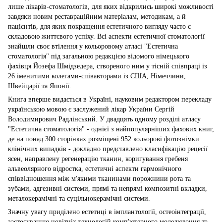
лише лікарів-стоматологів, для яких відкрились широкі можливості
завдяки новим реставраційним матеріалам, методикам, а й
пацієнтів, для яких покращення естетичного вигляду часто є
складовою життєвого успіху. Всі аспекти естетичної стоматології
знайшли своє втілення у кольоровому атласі "Естетична
стоматологія" під загальною редакцією відомого німецького
фахівця Йозефа Шмідзедера, створеного ним у тісній співпраці із
26 іменитими колегами-співавторами із США, Німеччини,
Швейцарії та Японії.
Книга вперше видається в Україні, науковим редактором перекладу
українською мовою є заслужений лікар України Сергій
Володимирович Радлінський. У двадцять одному розділі атласу
"Естетична стоматологія" - однієї з найпопулярніших фахових книг,
де на понад 300 сторінках розміщені 952 кольорові фотознімки
клінічних випадків - докладно представлено класифікацію рецесії
ясен, направлену регенерацію тканин, коригування гребеня
альвеолярного відростка, естетичні аспекти гармонічного
співвідношення між м'якими тканинами порожнини рота та
зубами, адгезивні системи, прямі та непрямі композитні вкладки,
металокерамічні та суцільнокерамічні системи.
Значну увагу приділено естетиці в імплантології, остеоінтеграції,
застосуванню новітніх технологій комп'ютерного моделювання та