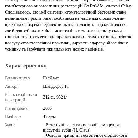
комп'ютерного виготовлення реставрацій CAD/CAM, системі Celay.
Сподіваємось, що цей світовий стоматологічний бестселер стане
незамінним практичним посібником не лише для стоматологів-
практиків, зокрема терапевтів, імплантологів та пародонтологів,
але й для зубних техніків, асистентів стоматологів, які у складі
команди прагнуть успішно пропагувати естетичну стоматологію як
послугу стоматологічної практики, дарувати здорову, білосніжну
усмішку та здобувати прихильність нових пацієнтів.
Характеристики
Видавництво
ГалДент
Автори
Шмідзедер Й.
К-сть сторінок та
312 с., 952 іл.
ілюстрацій
Рік видання
2005
Палітурка
Тверда
Змiст
- Естетичні аспекти еволюції заміщення
відсутніх зубів (H. Claus)
- Основні принципи естетичної стоматології