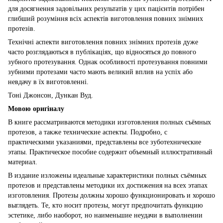
для досягнення задовільних результатів у цих пацієнтів потрібен
глибший розуміння всіх аспектів виготовлення повних знімних
протезів.
Технічні аспекти виготовлення повних знімних протезів дуже
часто розглядаються в публікаціях, що відносяться до повного
зубного протезування. Однак особливості протезування повними
зубними протезами часто мають великий вплив на успіх або
невдачу в їх виготовленні.
Тоні Джонсон, Дункан Вуд.
Мовою оригіналу
В книге рассматриваются методики изготовления полных съёмных
протезов, а также технические аспекты. Подробно, с
практическими указаниями, представлены все зуботехнические
этапы. Практическое пособие содержит объемный иллюстративный
материал.
В издание изложены идеальные характеристики полных съёмных
протезов и представлены методики их достижения на всех этапах
изготовления. Протезы должны хорошо функционировать и хорошо
выглядеть. Те, кто носит протезы, могут предпочитать функцию
эстетике, либо наоборот, но наименьшие неудачи в выполнении