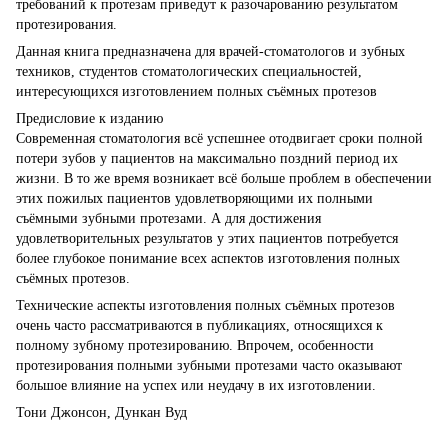
требований к протезам приведут к разочарованию результатом
протезирования.
Данная книга предназначена для врачей-стоматологов и зубных
техников, студентов стоматологических специальностей,
интересующихся изготовлением полных съёмных протезов
Предисловие к изданию
Современная стоматология всё успешнее отодвигает сроки полной
потери зубов у пациентов на максимально поздний период их
жизни. В то же время возникает всё больше проблем в обеспечении
этих пожилых пациентов удовлетворяющими их полными
съёмными зубными протезами. А для достижения
удовлетворительных результатов у этих пациентов потребуется
более глубокое понимание всех аспектов изготовления полных
съёмных протезов.
Технические аспекты изготовления полных съёмных протезов
очень часто рассматриваются в публикациях, относящихся к
полному зубному протезированию. Впрочем, особенности
протезирования полными зубными протезами часто оказывают
большое влияние на успех или неудачу в их изготовлении.
Тони Джонсон, Дункан Вуд