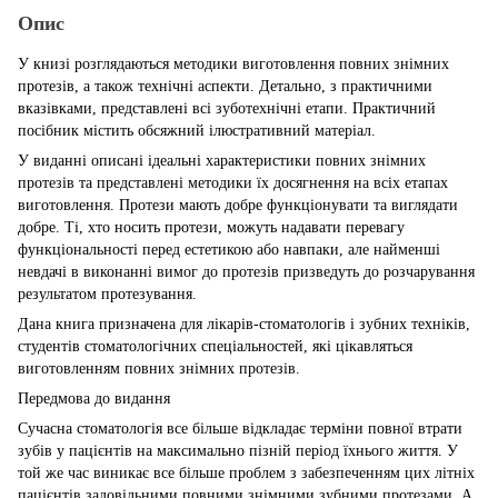
Опис
У книзі розглядаються методики виготовлення повних знімних
протезів, а також технічні аспекти. Детально, з практичними
вказівками, представлені всі зуботехнічні етапи. Практичний
посібник містить обсяжний ілюстративний матеріал.
У виданні описані ідеальні характеристики повних знімних
протезів та представлені методики їх досягнення на всіх етапах
виготовлення. Протези мають добре функціонувати та виглядати
добре. Ті, хто носить протези, можуть надавати перевагу
функціональності перед естетикою або навпаки, але найменші
невдачі в виконанні вимог до протезів призведуть до розчарування
результатом протезування.
Дана книга призначена для лікарів-стоматологів і зубних техніків,
студентів стоматологічних спеціальностей, які цікавляться
виготовленням повних знімних протезів.
Передмова до видання
Сучасна стоматологія все більше відкладає терміни повної втрати
зубів у пацієнтів на максимально пізній період їхнього життя. У
той же час виникає все більше проблем з забезпеченням цих літніх
пацієнтів задовільними повними знімними зубними протезами. А