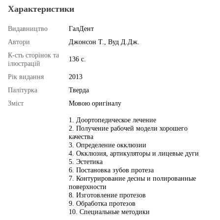
Характеристики
Видавництво
ГалДент
Автори
Джонсон Т., Вуд Д.Дж.
К-сть сторінок та
136 с.
ілюстрацій
Рік видання
2013
Палітурка
Тверда
Змiст
Мовою оригіналу
1. Доортопедическое лечение
2. Получение рабочей модели хорошего
качества
3. Определение окклюзии
4. Окклюзия, артикуляторы и лицевые дуги
5. Эстетика
6. Постановка зубов протеза
7. Контурирование десны и полированные
поверхности
8. Изготовление протезов
9. Обработка протезов
10. Специальные методики