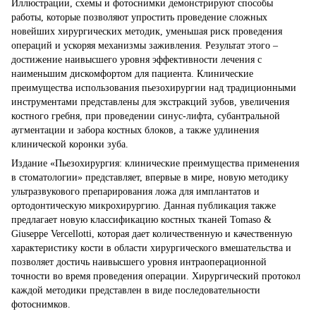
Иллюстрации, схемы и фотоснимки демонстрируют способы
работы, которые позволяют упростить проведение сложных
новейших хирургических методик, уменьшая риск проведения
операций и ускоряя механизмы заживления. Результат этого –
достижение наивысшего уровня эффективности лечения с
наименьшим дискомфортом для пациента. Клинические
преимущества использования пьезохирургии над традиционными
инструментами представлены для экстракций зубов, увеличения
костного гребня, при проведении синус-лифта, субантральной
аугментации и забора костных блоков, а также удлинения
клинической коронки зуба.
Издание «Пьезохирургия: клинические преимущества применения
в стоматологии» представляет, впервые в мире, новую методику
ультразвукового препарирования ложа для имплантатов и
ортодонтическую микрохирургию. Данная публикация также
предлагает новую классификацию костных тканей Tomaso &
Giuseppe Vercellotti, которая дает количественную и качественную
характеристику кости в области хирургического вмешательства и
позволяет достичь наивысшего уровня интраоперационной
точности во время проведения операции. Хирургический протокол
каждой методики представлен в виде последовательности
фотоснимков.