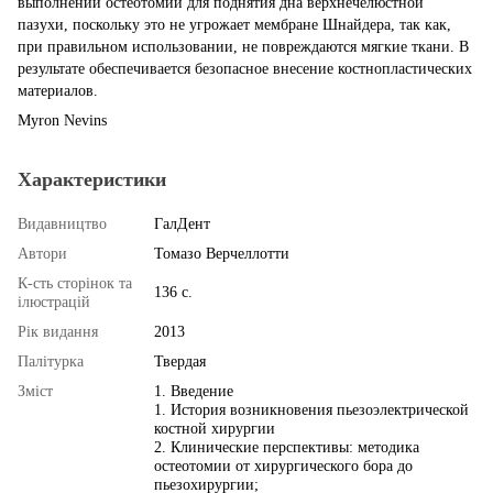
выполнении остеотомии для поднятия дна верхнечелюстной
пазухи, поскольку это не угрожает мембране Шнайдера, так как,
при правильном использовании, не повреждаются мягкие ткани. В
результате обеспечивается безопасное внесение костнопластических
материалов.
Myron Nevins
Характеристики
Видавництво
ГалДент
Автори
Томазо Верчеллотти
К-сть сторінок та
136 с.
ілюстрацій
Рік видання
2013
Палітурка
Твердая
Змiст
1. Введение
1. История возникновения пьезоэлектрической
костной хирургии
2. Клинические перспективы: методика
остеотомии от хирургического бора до
пьезохирургии;