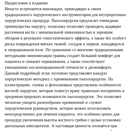
Предисловие к изданию
Нечасто встречаются инновации, приводящие к смене
традиционного хирургического инструментария для внутриротовых
хирургических процедур. Пьезохирургия предлагает очевидные
преимущества хирургу, поскольку позволяет проводить щадящие
рассечения кости с минимальной инвазивностью и хорошим
обзором в результате гемостатического эффекта, а также без особого
риска повреждения мягких тканей, сосудов и нервов, находящихся
в операционном поле. По сравнению со многими традиционными
методиками минимизация травмы создает больший комфорт для
пациента и снижает переживания, а также способствует
уменьшению послеоперационной отечности и дискомфорта.
Данный подробный атлас поэтапно представляет каждую
хирургическую методику с применением пьезохирургии. На
иллюстрациях, схемах и фотоснимках представлены особенности
костной хирургии, которые помогут врачу правильно воспринять и
продемонстрировать возможности пьезохирургии. Это позволяет
читателю увидеть разнообразие применений и служит
хирургическим руководством, которое можно использовать
непосредственно для лечения пациента, что особенно ценно для
процедур увеличения высоты костного гребня с целью установки
дентальных имплантатов. А настоящая ценность познаётся при