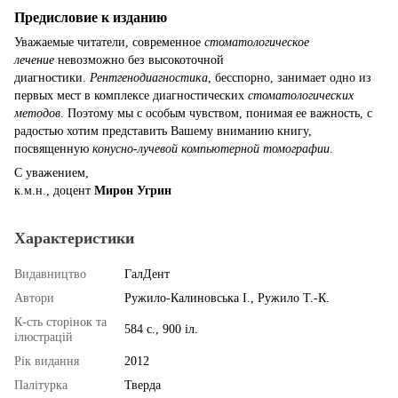
Предисловие к изданию
Уважаемые читатели, современное
стоматологическое
лечение
невозможно без высокоточной
диагностики.
Рентгенодиагностика
, бесспорно, занимает одно из
первых мест в комплексе диагностических
стоматологических
методов
. Поэтому мы с особым чувством, понимая ее важность, с
радостью хотим представить Вашему вниманию книгу,
посвященную
конусно-лучевой компьютерной томографии
.
С уважением,
к.м.н., доцент
Мирон Угрин
Характеристики
Видавництво
ГалДент
Автори
Ружило-Калиновська І., Ружило Т.-К.
К-сть сторінок та
584 с., 900 іл.
ілюстрацій
Рік видання
2012
Палітурка
Тверда