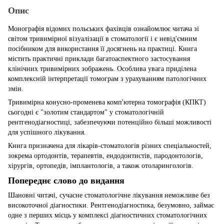
Опис
Монографія відомих польських фахівців ознайомлює читача зі
світом тривимірної візуалізації в стоматології і є невід'ємним
посібником для використання її досягнень на практиці. Книга
містить практичні приклади багатоаспектного застосування
клінічних тривимірних зображень. Особлива увага приділена
комплексній інтерпретації томограм з урахуванням патологічних
змін.
Тривимірна конусно-променева комп'ютерна томографія (КПКТ)
сьогодні є "золотим стандартом" у стоматологічній
рентгенодіагностиці, забезпечуючи потенційно більші можливості
для успішного лікування.
Книга призначена для лікарів-стоматологів різних спеціальностей,
зокрема ортодонтів, терапевтів, ендодонтистів, пародонтологів,
хірургів, ортопедів, імплантологів, а також отоларингологів.
Попереднє слово до видання
Шановні читачі, сучасне стоматологічне лікування неможливе без
високоточної діагностики. Рентгенодіагностика, безумовно, займає
одне з перших місць у комплексі діагностичних стоматологічних