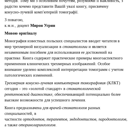
методів. Тому ми з особливим почуттям, розуміючи її важливість, з
радістю хочемо представити Вашій увазі книгу, присвячену
конусно-лучевій комп'ютерній томографії.
З повагою,
к.м.н., доцент
Мирон Угрин
Мовою оригіналу
Монография известных польских специалистов вводит читателя в
мир трехмерной визуализации в
стоматологии
и является
незаменимым пособием для использования ее достижений на
практике. Книга содержит практические примеры многоаспектного
применения клинических трехмерных изображений. Особое
внимание уделено комплексной интерпретации томограмм с учетом
патологических изменений.
Трехмерная конусно-лучевая компьютерная томографовия
(КЛКТ)
сегодня – это «золотой стандарт» в
стоматологической
рентгеновской диагностике
, обеспечивающий потенциально более
высокие возможности для успешного лечения.
Книга предназначена для
врачей-стоматологов
разных
специальностей, в
частности
ортодонтов
,
терапевтов
,
эндодонтистов
,
пародонтологов
а также
оториноларингологов
.