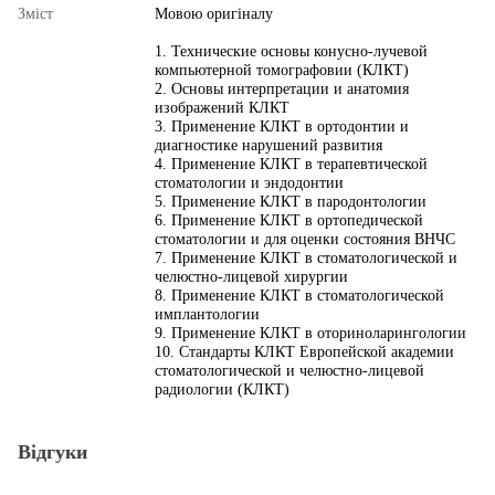
Змiст
Мовою оригіналу
1. Технические основы конусно-лучевой
компьютерной томографовии (КЛКТ)
2. Основы интерпретации и анатомия
изображений КЛКТ
3. Применение КЛКТ в ортодонтии и
диагностике нарушений развития
4. Применение КЛКТ в терапевтической
стоматологии и эндодонтии
5. Применение КЛКТ в пародонтологии
6. Применение КЛКТ в ортопедической
стоматологии и для оценки состояния ВНЧС
7. Применение КЛКТ в стоматологической и
челюстно-лицевой хирургии
8. Применение КЛКТ в стоматологической
имплантологии
9. Применение КЛКТ в оториноларингологии
10. Стандарты КЛКТ Европейской академии
стоматологической и челюстно-лицевой
радиологии (КЛКТ)
Відгуки